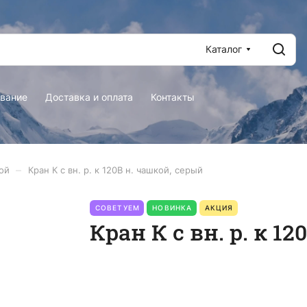
Каталог
вание
Доставка и оплата
Контакты
–
ой
Кран К с вн. р. к 120В н. чашкой, серый
СОВЕТУЕМ
НОВИНКА
АКЦИЯ
Кран К с вн. р. к 1